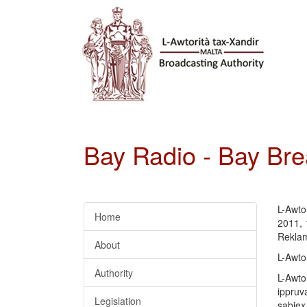
Bay Radio - Bay Bre
L-Awto
Home
2011, 
Reklam
About
L-Awtor
Authority
L-Awtor
ippruva
Legislation
sabiex 