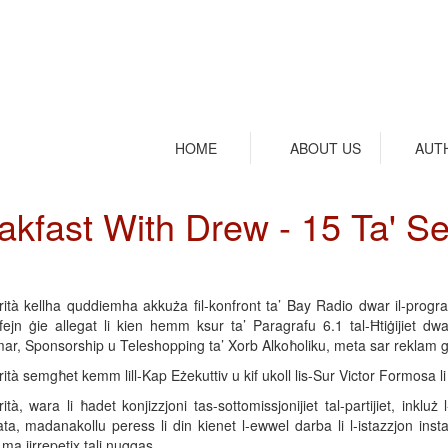
HOME
ABOUT US
AUT
akfast With Drew - 15 Ta' S
rità kellha quddiemha akkuża fil-konfront ta’ Bay Radio dwar il-pro
fejn ġie allegat li kien hemm ksur ta’ Paragrafu 6.1 tal-Ħtiġijiet dw
ar, Sponsorship u Teleshopping ta’ Xorb Alkoħoliku, meta sar reklam 
ità semgħet kemm lill-Kap Eżekuttiv u kif ukoll lis-Sur Victor Formosa li 
ità, wara li ħadet konjizzjoni tas-sottomissjonijiet tal-partijiet, inkluż
ta, madanakollu peress li din kienet l-ewwel darba li l-istazzjon instab ħ
ma jirrepetix tali nuqqas.