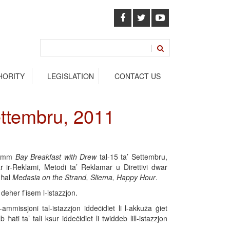
HORITY
LEGISLATION
CONTACT US
ettembru, 2011
gramm
Bay Breakfast with Drew
tal-15 ta’ Settembru,
ar ir-Reklami, Metodi ta’ Reklamar u Direttivi dwar
għal
Medasia on the Strand, Sliema, Happy Hour
.
deher f’isem l-istazzjon.
 l-ammissjoni tal-istazzjon iddeċidiet li l-akkuża ġiet
ati ta’ tali ksur iddeċidiet li twiddeb lill-istazzjon