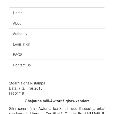
Home
About
Authority
Legislation
FAQS
Contact Us
Stqarrija għall-Istampa
Data: 7 ta’ Frar 2018
PR 01/18
Għajnuna mill-Awtorità għax-xandara
Għal sena oħra l-Awtorità tax-Xandir qed tissussidja erba’
xandara għall-kors ta’ Ċertifikat fil-Qari tal-Provi bil-Malti. Il-