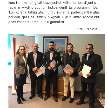
kors ikun miftuħ għall-istazzjonijiet kollha tat-televiżjoni u r-
radju u wkoll produtturi indipendenti tal-programmi. Dan
ikun kors ta’ taħriġ għal numru limitat ta’ parteċipanti u għal
perjodu qasir ta’ żmien bil-għan li jkun aktar aċċessibbli
għax-xandara, produtturi u ġurnalisti.
7 ta’ Frar 2018