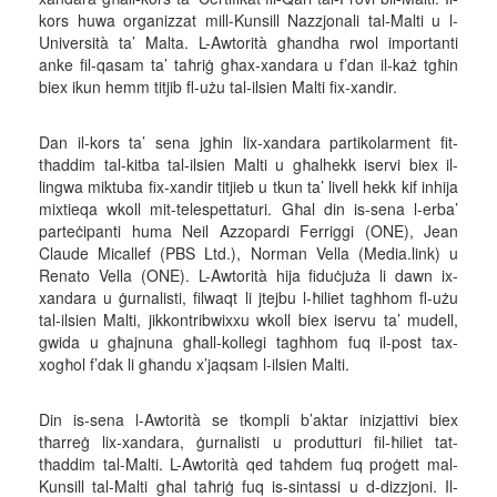
kors huwa organizzat mill-Kunsill Nazzjonali tal-Malti u l-
Università ta’ Malta. L-Awtorità għandha rwol importanti
anke fil-qasam ta’ taħriġ għax-xandara u f’dan il-każ tgħin
biex ikun hemm titjib fl-użu tal-ilsien Malti fix-xandir.
Dan il-kors ta’ sena jgħin lix-xandara partikolarment fit-
tħaddim tal-kitba tal-ilsien Malti u għalhekk iservi biex il-
lingwa miktuba fix-xandir titjieb u tkun ta’ livell hekk kif inhija
mixtieqa wkoll mit-telespettaturi. Għal din is-sena l-erba’
parteċipanti huma Neil Azzopardi Ferriggi (ONE), Jean
Claude Micallef (PBS Ltd.), Norman Vella (Media.link) u
Renato Vella (ONE). L-Awtorità hija fiduċjuża li dawn ix-
xandara u ġurnalisti, filwaqt li jtejbu l-ħiliet tagħhom fl-użu
tal-ilsien Malti, jikkontribwixxu wkoll biex iservu ta’ mudell,
gwida u għajnuna għall-kollegi tagħhom fuq il-post tax-
xogħol f’dak li għandu x’jaqsam l-ilsien Malti.
Din is-sena l-Awtorità se tkompli b’aktar inizjattivi biex
tħarreġ lix-xandara, ġurnalisti u produtturi fil-ħiliet tat-
tħaddim tal-Malti. L-Awtorità qed taħdem fuq proġett mal-
Kunsill tal-Malti għal taħriġ fuq is-sintassi u d-dizzjoni. Il-