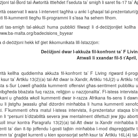
żjoni tal-Bord tal-Awtorità ittieħdet f’seduta ta’ smigħ li saret fis-17 ta’ A
ità osservat li wara l-intervent tagħha u anki l-għaqal tal-preżentaturi/
ti fil-kummenti tiegħu fil-programmi li s’issa ħa sehem fihom.
ti tas-smigħ tal-akkużi huma pubbliċi filwaqt li d-deċiżjonijiet kollha 
/www.ba-malta.org/badecisions_byyear
a d-deċiżjoni hekk kif ġiet ikkomunikata lill-Istazzjon:
Deċiżjoni dwar l-akkuża fil-konfront ta’ F Liv
Attwali li xxandar fil-5 t’April
rità kellha quddiemha akkuża fil-konfront ta’ F Living rigward il-progr
 ksur ta’ Artiklu 13(2)(a) tal-Att dwar ix-Xandir, Artiklu 16J(2) u Artiklu 1
ista s-Sur Lowell għadda kummenti offensivi għas-sentiment pubbliku u
mibgħeda bbażata fuq razza, reliġjon u nazzjonalita’. Fl-istess intervis
rikani u għadda wkoll kummenti dwar ir-razza Afrikana fis-sens li d
su li jistgħu jwasslu għal diżordni minħabba li huma kummenti xenofob
ċi. F’kummenti oħra matul l-istess intervista, il-preżentatur staqsa 
li “persuni b’diżabilità severa jew mentalment difettużi jew jiġu abortit
oll imur kontra Paragrafu 13(2)(a) tal-Att dwar ix-Xandir minħabba li
ti ta’ dan it-tip joffendu l-gosti tajbin minħabba l-mod dispreġġjattiv
m ta’ ġrajjiet kurrenti u kien sponsorjat seħħ ksur ta’ Artiklu 16L(4) tal