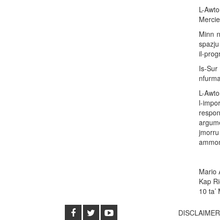
L-Awtor
Merciec
Minn na
spazju 
il-prog
Is-Sur 
nfurma
L-Awtor
l-impo
respona
argume
jmorru 
ammont 
Mario 
Kap Ri
10 ta’
DISCLAIME