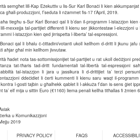
ità semgħet lill-Kap Eżekuttiv u lis-Sur Karl Bonaċi li kien akkumpanjat 
a għall-produzzjoni, f’seduta li nżammet fis-17 t’April, 2019.
ħa tiegħu s-Sur Karl Bonaci qal li b’dan il-programm l-istazzjon kien qi
lill-mexxejja tal-partijiet differenti li kienu ser jikkontestaw l-elezzjo
rammi l-istazzjon kien qed jirrispetta l-liberta’ tal-espressjoni.
Bonaci qal li bħalu ċ-ċittadini/votanti ukoll kellhom d-dritt li jkunu ja
ti aħjar għal min kellhom jivvutaw.
ità ħadet nota tas-sottomissjonijiet tal-partijiet u rat ukoll deċiżjoni pre
rtanza tat-tħaris tad-dritt fundamentali tal-libertà tal-espressjoni s
bbiltà tal-istazzjon li jara u jassikura li d-drittijiet ta’ terzi persu
ntazzjoni ddeċidiet li ċerti kummenti li kienu saru waqt il-programm i
kontra l-gosti tajbin u għalhekk qablet li l-akkuża f’dan is-sens ġiet ippru
ta’ elf mija u sittin Euro (€1160) liema penali kellha titħallas fi żmien 
Axiak
ċerka u Komunikazzjoni
 Mejju 2019
R
PRIVACY POLICY
FAQS
ACCESSIBIL