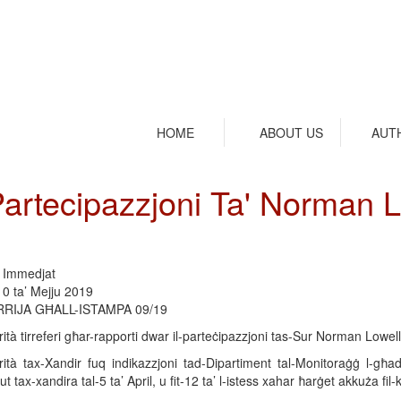
HOME
ABOUT US
AUT
- Partecipazzjoni Ta' Norman 
: Immedjat
10 ta’ Mejju 2019
RIJA GĦALL-ISTAMPA 09/19
ità tirreferi għar-rapporti dwar il-parteċipazzjoni tas-Sur Norman Lowell
rità tax-Xandir fuq indikazzjoni tad-Dipartiment tal-Monitoraġġ l-għad
t tax-xandira tal-5 ta’ April, u fit-12 ta’ l-istess xahar ħarġet akkuża fil