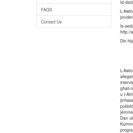
Id-deċi
FAQS
L-Awtor
pruden
Contact Us
Is-sedu
http:/
Din hij
L-Awto
allegat
interv
għall-
u l-Af
jinħas
pubbli
jemmen 
Dan uk
Kummen
program