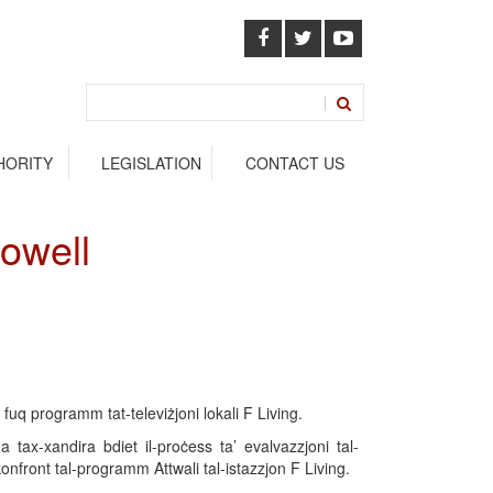
HORITY
LEGISLATION
CONTACT US
Lowell
 fuq programm tat-televiżjoni lokali F Living.
a tax-xandira bdiet il-proċess ta’ evalvazzjoni tal-
-konfront tal-programm Attwali tal-istazzjon F Living.