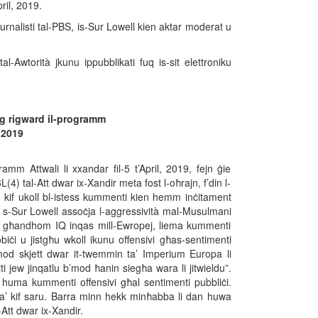
pril, 2019.
ġurnalisti tal-PBS, is-Sur Lowell kien aktar moderat u
tal-Awtorità jkunu ippubblikati fuq is-sit elettroniku
ing rigward il-programm
, 2019
amm Attwali li xxandar fil-5 t’April, 2019, fejn ġie
6L(4) tal-Att dwar ix-Xandir meta fost l-oħrajn, f’din l-
 kif ukoll bl-istess kummenti kien hemm inċitament
ta s-Sur Lowell assoċja l-aggressività mal-Musulmani
awn għandhom IQ inqas mill-Ewropej, liema kummenti
iċi u jistgħu wkoll ikunu offensivi għas-sentimenti
b’mod skjett dwar it-twemmin ta’ Imperium Europa li
i jew jinqatlu b’mod ħanin siegħa wara li jitwieldu”.
 huma kummenti offensivi għal sentimenti pubbliċi.
 ta’ kif saru. Barra minn hekk minħabba li dan huwa
-Att dwar ix-Xandir.