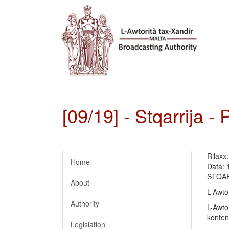
[09/19] - Stqarrija 
Rilaxx
Home
Data: 
STQAR
About
L-Awtor
Authority
L-Awto
kontenu
Legislation