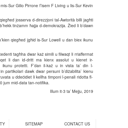
mis-Sur Gilio Pirrone f’isem F Living u lis-Sur Kevin
egħed josserva d-direzzjoni tal-Awtorità billi jagħti
ni u b’hekk tinżamm ħajja d-demokrazija. Żied li b’dawn
fu x’kien qiegħed jgħid is-Sur Lowell u dan biex ikunu
ċedenti tagħha dwar każ simili u filwaqt li rriaffermat
aħqet li dan id-dritt ma kienx assolut u kienet ir-
ni ikunu protetti. F’dan il-każ u in vista ta’ din l-
n partikolari dawk dwar persuni b’diżabilita’ kienu
vata u ddeċidiet li kellha timponi l-penali ridotta fl-
60 jum mid-data tan-notifika.
Illum it-3 ta’ Mejju, 2019
ITY
SITEMAP
CONTACT US