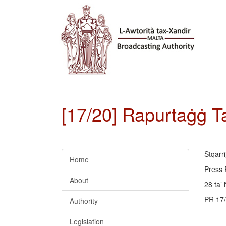
[17/20] Rapurtaġġ Ta
Stqarr
Home
Press 
About
28 ta’
PR 17
Authority
Legislation