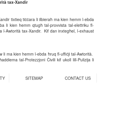
rità tax-Xandir
Xandir tixtieq tiċċara li ilbieraħ ma kien hemm l-ebda
bba li kien hemm qtugħ tal-provvista tal-elettriku fl-
 l-Awtorità tax-Xandir. Kif dan inxtegħel, l-exhaust
w li ma kien hemm l-ebda ħruq fl-uffiċji tal-Awtorità.
addiema tal-Protezzjoni Ċivili kif ukoll lill-Pulizija li
ITY
SITEMAP
CONTACT US