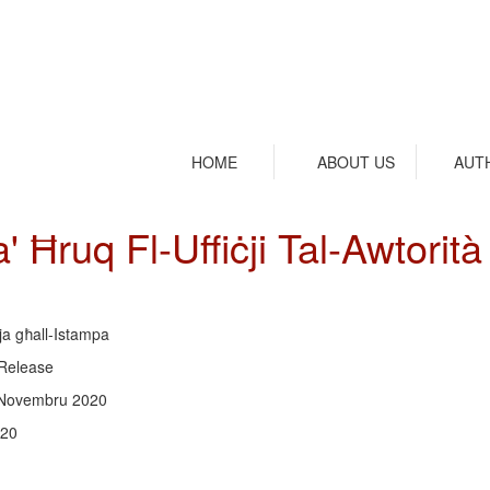
HOME
ABOUT US
AUT
' Ħruq Fl-Uffiċji Tal-Awtorit
ija għall-Istampa
Release
 Novembru 2020
/20