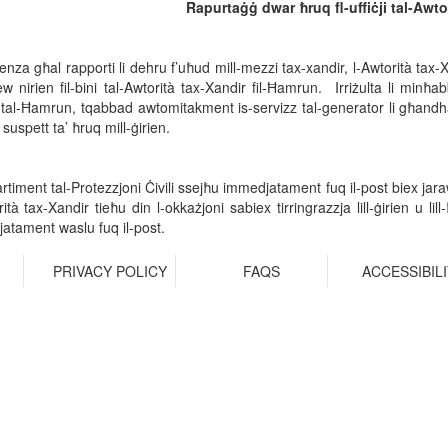
Rapurtaġġ dwar ħruq fl-uffiċji tal-Awto
enza għal rapporti li dehru f’uħud mill-mezzi tax-xandir, l-Awtorità tax-
w nirien fil-bini tal-Awtorità tax-Xandir fil-Ħamrun. Irriżulta li minħa
 tal-Ħamrun, tqabbad awtomitakment is-servizz tal-generator li għandha
suspett ta’ ħruq mill-ġirien.
rtiment tal-Protezzjoni Ċivili ssejħu immedjatament fuq il-post biex jara
ità tax-Xandir tieħu din l-okkażjoni sabiex tirringrazzja lill-ġirien u lill-ħ
atament waslu fuq il-post.
R
PRIVACY POLICY
FAQS
ACCESSIBIL