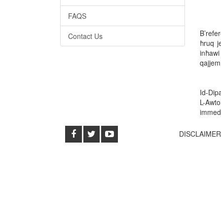
FAQS
B’refer
Contact Us
ħruq je
inħawi
qajjem 
Id-Dipa
L-Awtor
immedj
DISCLAIME