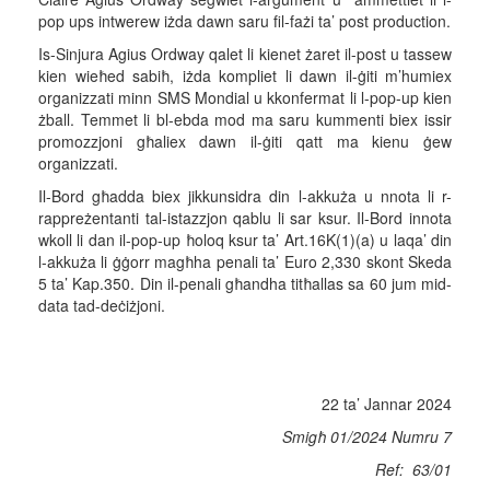
pop ups intwerew iżda dawn saru fil-fażi ta’ post production.
Is-Sinjura Agius Ordway qalet li kienet żaret il-post u tassew
kien wieħed sabiħ, iżda kompliet li dawn il-ġiti m’humiex
organizzati minn SMS Mondial u kkonfermat li l-pop-up kien
żball. Temmet li bl-ebda mod ma saru kummenti biex issir
promozzjoni għaliex dawn il-ġiti qatt ma kienu ġew
organizzati.
Il-Bord għadda biex jikkunsidra din l-akkuża u nnota li r-
rappreżentanti tal-istazzjon qablu li sar ksur. Il-Bord innota
wkoll li dan il-pop-up ħoloq ksur ta’ Art.16K(1)(a) u laqa’ din
l-akkuża li ġġorr magħha penali ta’ Euro 2,330 skont Skeda
5 ta’ Kap.350. Din il-penali għandha titħallas sa 60 jum mid-
data tad-deċiżjoni.
22 ta’ Jannar 2024
Smigħ
01
/20
24
Numru 7
Ref:
63/01