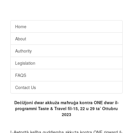
Home
About
Authority
Legislation
FAQS
Contact Us
Deċiżjoni dwar
akkuża maħruġa kontra ONE dwar il-
programmi Taste & Travel fil-15, 22 u 29 ta’ Ottubru
2023
L-Awtorità kellha quddiemha akkuża kontra ONE rigward il-