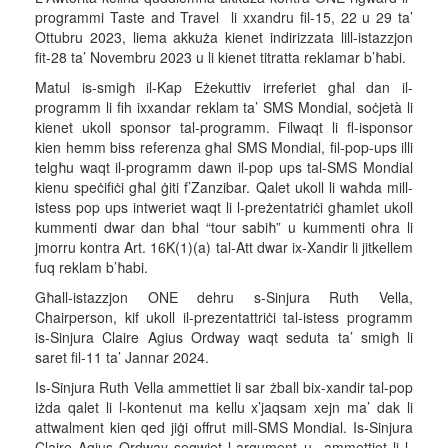
programmi Taste and Travel li xxandru fil-15, 22 u 29 ta’
Ottubru 2023, liema akkuża kienet indirizzata lill-istazzjon
fit-28 ta’ Novembru 2023 u li kienet titratta reklamar b’ħabi.
Matul is-smigħ il-Kap Eżekuttiv irreferiet għal dan il-
programm li fih ixxandar reklam ta’ SMS Mondial, soċjetà li
kienet ukoll sponsor tal-programm. Filwaqt li fl-isponsor
kien hemm biss referenza għal SMS Mondial, fil-pop-ups illi
telgħu waqt il-programm dawn il-pop ups tal-SMS Mondial
kienu speċifiċi għal ġiti f’Zanzibar. Qalet ukoll li waħda mill-
istess pop ups intweriet waqt li l-preżentatriċi għamlet ukoll
kummenti dwar dan bħal “tour sabiħ” u kummenti oħra li
jmorru kontra Art. 16K(1)(a) tal-Att dwar ix-Xandir li jitkellem
fuq reklam b’ħabi.
Għall-istazzjon ONE dehru s-Sinjura Ruth Vella,
Chairperson, kif ukoll il-prezentattriċi tal-istess programm
is-Sinjura Claire Agius Ordway waqt seduta ta’ smigħ li
saret fil-11 ta’ Jannar 2024.
Is-Sinjura Ruth Vella ammettiet li sar żball bix-xandir tal-pop
iżda qalet li l-kontenut ma kellu x’jaqsam xejn ma’ dak li
attwalment kien qed jiġi offrut mill-SMS Mondial. Is-Sinjura
Claire Agius Ordway segwiet l-argument u ammettiet li l-