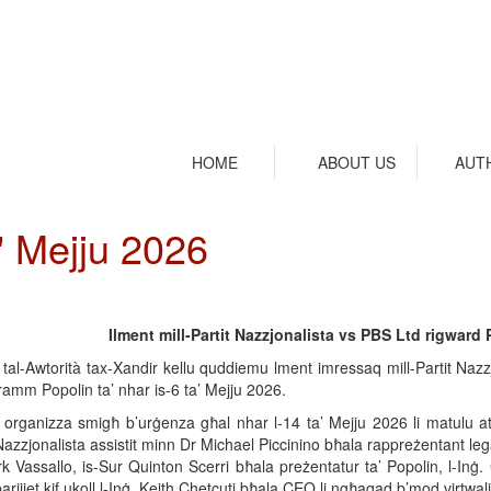
HOME
ABOUT US
AUT
' Mejju 2026
Ilment mill-Partit Nazzjonalista vs PBS Ltd rigward 
d tal-Awtorità tax-Xandir kellu quddiemu lment imressaq mill-Partit Naz
ramm Popolin ta’ nhar is-6 ta’ Mejju 2026.
d organizza smigħ b’urġenza għal nhar l-14 ta’ Mejju 2026 li matulu a
Nazzjonalista assistit minn Dr Michael Piccinino bħala rappreżentant leg
k Vassallo, is-Sur Quinton Scerri bħala preżentatur ta’ Popolin, l-Inġ
arijiet kif ukoll l-Inġ. Keith Chetcuti bħala CEO li ngħaqad b’mod virtwali