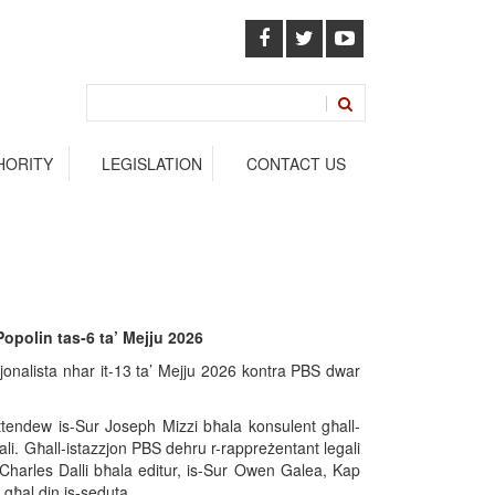
HORITY
LEGISLATION
CONTACT US
Popolin tas-6 ta’ Mejju 2026
zjonalista nhar it-13 ta’ Mejju 2026 kontra PBS dwar
ttendew is-Sur Joseph Mizzi bħala konsulent għall-
ali. Għall-istazzjon PBS dehru r-rappreżentant legali
. Charles Dalli bħala editur, is-Sur Owen Galea, Kap
 għal din is-seduta.