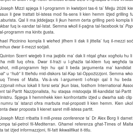
Joseph Mizzi spjega li l-programm in kwistjoni tas-6 ta’ Mejju 2026 kien
sux li ġew trattati bl-istess mod fis-sens li kien hemm iżjed grilling f
Laburista. Qal li ma jiddejjaqx li jkun hemm ċerta grilling però kompla 
kbar fuq ix-xandar tal-Istat. Semma wkoll il-paġna tal-facebook ta’
Pop
al-programm ma kinitx ġusta.
ael Piccinino kompla li wieħed jifhem li dak li jittella’ fuq il-mezzi s
mhux dwar il-mezzi soċjali.
Quinton Scerri wieġeb li ma jaqbilx ma’ dak li ntqal għax xogħolu hu li j
ħa milli fuq oħra. Dwar il-frażi u l-għażla tal-kliem fuq wegħda ta
shot, mill-programm fejn hu qal li beda jargumenta ma’ kandidat ta
al
” u “
hub
” li ttieħdu mid-diskors tal-Kap tal-Oppożizzjoni. Semma wko
fuq Times of Malta. Vis-à-vis l-argumenti l-oħrajn qal li hu beda 
zzjonali mhux lokali li forsi seta’ jkun bias, fosthom International Asso
t tal-Partit Nazzjonalista, hu staqsa mistoqsija lill-kandidat tal-Parti
inistru. Spjega li hemmhekk kien konfrontattiv iżjed u dwarha sab clip 
umru ta’ istanzi oħra marbuta mal-proposti li kien hemm. Kien ukoll k
ta dwar proposta li kienet saret mill-istess partit.
Joseph Mizzi rribatta li mill-
press conference
ta’ Dr Alex Borg li damet
ompa tal-petrol fil-Mediterran. Għamel referenza għat-Times of Malta
 tat iżjed informazzjoni, fil-fatt ikkwalifikat it-titlu.