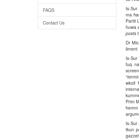
Is-Sur 
FAQS
ma ħas
Partit 
Contact Us
huwa a
posts
t
Dr Mich
ilment 
Is-Sur 
fuq na
screen
“
termin
wkoll 
interna
kummen
Prim M
hemm n
argumen
Is-Sur 
tkun p
gazzetta