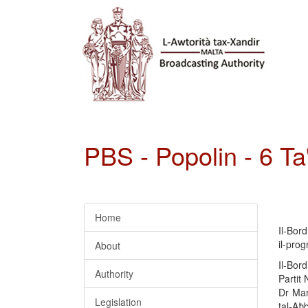
PBS - Popolin - 6 Ta
Home
Il-Bor
il-prog
About
Il-Bor
Authority
Partit 
Dr Mar
Legislation
tal-Aħb