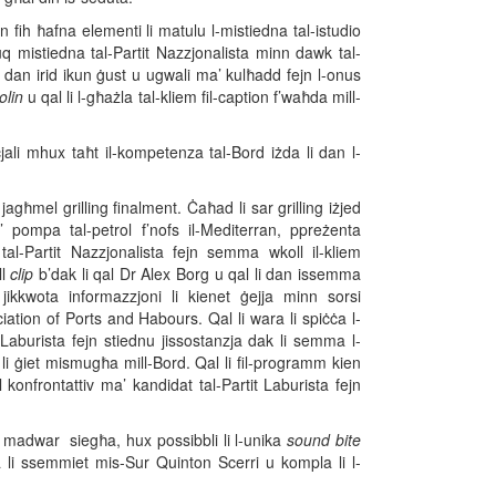
 fih ħafna elementi li matulu l-mistiedna tal-istudio
uq mistiedna tal-Partit Nazzjonalista minn dawk tal-
li dan irid ikun ġust u ugwali ma’ kulħadd fejn l-onus
olin
u qal li l-għażla tal-kliem fil-caption f’waħda mill-
oċjali mhux taħt il-kompetenza tal-Bord iżda li dan l-
agħmel grilling finalment. Ċaħad li sar grilling iżjed
’ pompa tal-petrol f’nofs il-Mediterran, ppreżenta
l-Partit Nazzjonalista fejn semma wkoll il-kliem
ll
clip
b’dak li qal Dr Alex Borg u qal li dan issemma
jikkwota informazzjoni li kienet ġejja minn sorsi
ciation of Ports and Habours. Qal li wara li spiċċa l-
t Laburista fejn stiednu jissostanzja dak li semma l-
li ġiet mismugħa mill-Bord. Qal li fil-programm kien
onfrontattiv ma’ kandidat tal-Partit Laburista fejn
 madwar siegħa, hux possibbli li l-unika
sound bite
 li ssemmiet mis-Sur Quinton Scerri u kompla li l-