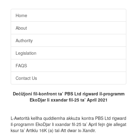
Home
About
Authority
Legislation
FAQS
Contact Us
Deċiżjoni fil-konfront ta’ PBS Ltd rigward il-programm
EkoDjar li xxandar fil-25 ta’
April 2021
L-Awtorità kellha quddiemha akkuża kontra PBS Ltd rigward
il-programm EkoDjar li xxandar fil-25 ta’ April fejn ġie allegat
ksur ta’ Artiklu 16K (a) tal-Att dwar ix-Xandir.