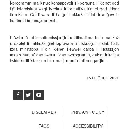
l-programm ma kinux konsapevoli li l-persuna li kienet qed
tiġi intervistata waqt ir-rokna informattiva kienet qed tidher
fir-reklam. Qal li wara li ħarġet l-akkuża fil-fatt irranġaw il-
kontenut immedjatament.
L-Awtorità rat is-sottomissjonijiet u l-filmati marbuta mal-każ
u qablet li l-akkuża ġiet ippruvata u l-istazzjon instab ħati,
iżda minħabba li din kienet l-ewwel darba li l-istazzjon
instab ħati ta’ dan il-ksur f’dan il-programm, qablet li kellha
twiddeb lill-istazzjon biex ma jirrepetix tali nuqqasijiet.
15 ta’ Ġunju 2021
DISCLAIMER
PRIVACY POLICY
FAQS
ACCESSIBILITY