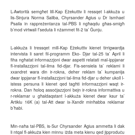
L-Awtorità semgħet lill-Kap Eżekuttiv li ressqet l-akkuża u
lis-Sinjura Norma Saliba, Chyrsander Agius u Dr Ismhael
Psaila in rappreżentanza tal-PBS li ngħaqdu għas-smigħ
b’mod virtwali f’seduta li nżammet fit-2 ta’ Ġunju.
L-akkuża li tressqet mill-Kap Eżekuttiv kienet tirrigwardja
intervista li saret fil-programm Eko- Djar tal-25 ta’ April li
fiha ngħatat informazzjoni dwar aspetti relatati mal-ippjanar
fl-installazzjoni tal-ilma fid-djar. Fis-sensiela ta’ reklami li
xxandret wara din ir-rokna, deher reklam ta’ kumpanija
dwar ippjanar fl-installazzjoni tal-ilma fid-djar u deher ukoll l-
istess persuna li kienet qed tagħti informazzjoni waqt ir-
rokna. Dan ħoloq assoċjazzjoni bejn ir-rokna informattiva u
r-reklamar u għaldaqstant l-akkuża kienet dwar ksur ta’
Artiklu 16K (a) tal-Att dwar ix-Xandir minħabba reklamar
b’ħabi.
Min-naħa tal-PBS, is-Sur Chyrsander Agius ammetta li dak
li ntqal fl-akkuża kien minnu iżda meta kienu qed jipproduċu