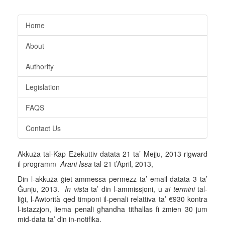
Home
About
Authority
Legislation
FAQS
Contact Us
Akkuża tal-Kap Eżekuttiv datata 21 ta’ Mejju, 2013 rigward
il-programm
Arani Issa
tal-21 t’April, 2013,
Din l-akkuża ġiet ammessa permezz ta’ email datata 3 ta’
Ġunju, 2013.
In vista
ta’ din l-ammissjoni, u
ai termini
tal-
liġi, l-Awtorità qed timponi il-penali relattiva ta’ €930 kontra
l-istazzjon, liema penali għandha titħallas fi żmien 30 jum
mid-data ta’ din in-notifika.