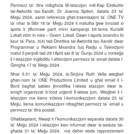
Permezz ta’ ittra mibgħuta lill-istazzjon mill-Kap Eżekuttiv
tal-Awtorità tax-Xandir, Dr Joanna Spiteri, datata 23 ta’
Mejju 2024, saret referenza għat-trasmissjoni ta’ ONE TV
ta’ nhar is-Sibt 18 ta’ Mejju 2024 li matulha ġew innutati xi
spots li jiffurmaw parti minn kampanja bit-tema Kunsilli
Lokali viċin in-nies – Gvern Lokali. Dawn l-ispots ixxandru bi
ksur ta’ Para. 3(4) tad-Direttiva tal-Awtorità tax-Xandir dwar
Programmar u Reklami Mxandra fuq Radju u Televiżjoni
matul il-perjodi tad-29 t’April sat-8 ta’ Ġunju 2024 u minkejja
li l-istazzjon inġibditlu l-attenzjoni permezz ta’ email datata l-
Ġimgħa 17 ta’ Mejju 2024.
Nhar il-31 ta’ Mejju 2024, is-Sinjura Ruth Vella wieġbet
għan-nom ta’ ONE Productions Limited u għal email li l-
Bord bagħat sabiex jinnotifika l-istess stazzjon dwar is-
smigħ organizzat b’mod urġenti fl-istess jum. Wieġbet li l-
istazzjon ma kienx irċieva l-komunikazzjoni datata 23 ta’
Mejju, liema komunikazzjoni ntbagħtet permezz ta’ email u
permezz ta’ ittra postali.
Għaldaqstant, filwaqt li f’komunikazzjoni separata datata 30
ta’ Mejju 2024 l-istazzjon kien infurmat dwar is-seduta tal-
għada 31 ta’ Mejju 2024, ma deher ebda rappreżentant