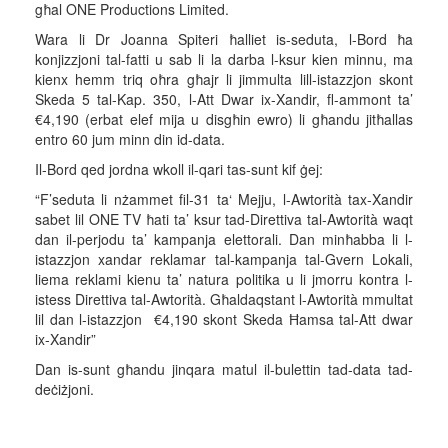
għal ONE Productions Limited.
Wara li Dr Joanna Spiteri ħalliet is-seduta, l-Bord ħa
konjizzjoni tal-fatti u sab li la darba l-ksur kien minnu, ma
kienx hemm triq oħra għajr li jimmulta lill-istazzjon skont
Skeda 5 tal-Kap. 350, l-Att Dwar ix-Xandir, fl-ammont ta’
€4,190 (erbat elef mija u disgħin ewro) li għandu jitħallas
entro 60 jum minn din id-data.
Il-Bord qed jordna wkoll il-qari tas-sunt kif ġej:
“F’seduta li nżammet fil-31 ta‘ Mejju, l-Awtorità tax-Xandir
sabet lil ONE TV ħati ta’ ksur tad-Direttiva tal-Awtorità waqt
dan il-perjodu ta’ kampanja elettorali. Dan minħabba li l-
istazzjon xandar reklamar tal-kampanja tal-Gvern Lokali,
liema reklami kienu ta’ natura politika u li jmorru kontra l-
istess Direttiva tal-Awtorità. Għaldaqstant l-Awtorità mmultat
lil dan l-istazzjon €4,190 skont Skeda Ħamsa tal-Att dwar
ix-Xandir”
Dan is-sunt għandu jinqara matul il-bulettin tad-data tad-
deċiżjoni.