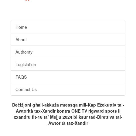
Home
About
Authority
Legislation
FAQS
Contact Us
Deċiżjoni
għall-akkuża mressqa mill-Kap Eżekuttiv tal-
Awtorità tax-Xandir kontra ONE TV rigward spots li
xxandru fit-18 ta’ Mejju 2024 bi ksur tad-Direttiva tal-
Awtorità tax-Xandir