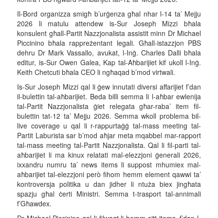
Il-Bord organizza smigħ b’urġenza għal nhar l-14 ta’ Mejju
2026 li matulu attendew is-Sur Joseph Mizzi bħala
konsulent għall-Partit Nazzjonalista assistit minn Dr Michael
Piccinino bħala rappreżentant legali. Għall-istazzjon PBS
dehru Dr Mark Vassallo, avukat, l-Inġ. Charles Dalli bħala
editur, is-Sur Owen Galea, Kap tal-Aħbarijiet kif ukoll l-Inġ.
Keith Chetcuti bħala CEO li ngħaqad b’mod virtwali.
Is-Sur Joseph Mizzi qal li ġew innutati diversi affarijiet f’dan
il-bulettin tal-aħbarijiet. Beda billi semma li l-aħbar ewlenija
tal-Partit Nazzjonalista ġiet relegata għar-raba’ item fil-
bulettin tat-12 ta’ Mejju 2026. Semma wkoll problema bil-
live coverage u qal li r-rappurtaġġ tal-mass meeting tal-
Partit Laburista sar b’mod aħjar meta mqabbel mar-rapport
tal-mass meeting tal-Partit Nazzjonalista. Qal li fil-parti tal-
aħbarijiet li ma kinux relatati mal-elezzjoni ġenerali 2026,
ixxandru numru ta’ news items li suppost mhumiex mal-
aħbarijiet tal-elezzjoni però fihom hemm element qawwi ta’
kontroversja politika u dan jidher li ntuża biex jingħata
spazju għal ċerti Ministri. Semma t-trasport tal-annimali
f’Għawdex.