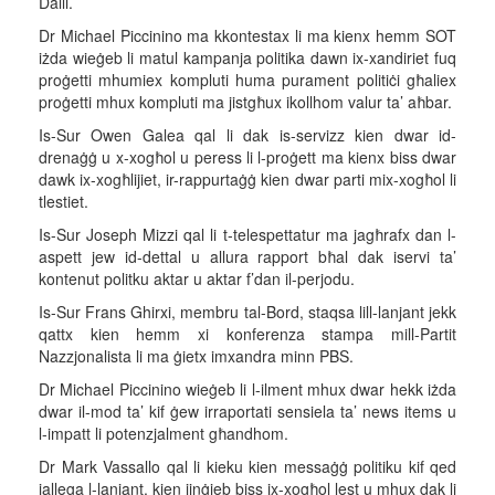
Dalli.
Dr Michael Piccinino ma kkontestax li ma kienx hemm SOT
iżda wieġeb li matul kampanja politika dawn ix-xandiriet fuq
proġetti mhumiex kompluti huma purament politiċi għaliex
proġetti mhux kompluti ma jistgħux ikollhom valur ta’ aħbar.
Is-Sur Owen Galea qal li dak is-servizz kien dwar id-
drenaġġ u x-xogħol u peress li l-proġett ma kienx biss dwar
dawk ix-xogħlijiet, ir-rappurtaġġ kien dwar parti mix-xogħol li
tlestiet.
Is-Sur Joseph Mizzi qal li t-telespettatur ma jagħrafx dan l-
aspett jew id-dettal u allura rapport bħal dak iservi ta’
kontenut politku aktar u aktar f’dan il-perjodu.
Is-Sur Frans Ghirxi, membru tal-Bord, staqsa lill-lanjant jekk
qattx kien hemm xi konferenza stampa mill-Partit
Nazzjonalista li ma ġietx imxandra minn PBS.
Dr Michael Piccinino wieġeb li l-ilment mhux dwar hekk iżda
dwar il-mod ta’ kif ġew irraportati sensiela ta’ news items u
l-impatt li potenzjalment għandhom.
Dr Mark Vassallo qal li kieku kien messaġġ politiku kif qed
jallega l-lanjant, kien jinġieb biss ix-xogħol lest u mhux dak li