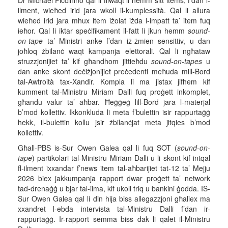
Dr Michael Piccinino qal li filwaqt li hemm sitt items, f’dan l-
ilment, wieħed irid jara wkoll il-kumplessità. Qal li allura
wieħed irid jara mhux item iżolat iżda l-impatt ta’ item fuq
ieħor. Qal li iktar speċifikament il-fatt li jkun hemm
sound-
on-tape
ta’ Ministri anke f’dan iż-żmien sensittiv, u dan
joħloq żbilanċ waqt kampanja elettorali. Qal li ngħataw
struzzjonijiet ta’ kif għandhom jittieħdu
sound-on-tapes
u
dan anke skont deċiżjonijiet preċedenti meħuda mill-Bord
tal-Awtroità tax-Xandir. Kompla li ma jistax jifhem kif
kumment tal-Ministru Miriam Dalli fuq proġett inkomplet,
għandu valur ta’ aħbar. Ħeġġeġ lill-Bord jara l-materjal
b’mod kollettiv. Ikkonkluda li meta f’bulettin isir rappurtaġġ
hekk, il-bulettin kollu jsir żbilanċjat meta jitqies b’mod
kollettiv.
Għall-PBS is-Sur Owen Galea qal li fuq SOT (
sound-on-
tape
) partikolari tal-Ministru Miriam Dalli u li skont kif intqal
fl-ilment ixxandar f’news item tal-aħbarijiet tat-12 ta’ Mejju
2026 biex jakkumpanja rapport dwar proġett ta’ network
tad-drenaġġ u bjar tal-ilma, kif ukoll triq u bankini ġodda. IS-
Sur Owen Galea qal li din hija biss allegazzjoni għaliex ma
xxandret l-ebda intervista tal-Ministru Dalli f’dan ir-
rappurtaġġ. Ir-rapport semma biss dak li qalet il-Ministru