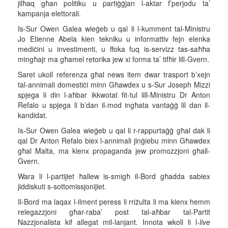
jilħaq għan politiku u partiġġjan l-aktar f’perjodu ta’
kampanja elettorali.
Is-Sur Owen Galea wieġeb u qal li l-kumment tal-Ministru
Jo Etienne Abela kien tekniku u informattiv fejn elenka
mediċini u investimenti, u ffoka fuq is-servizz tas-saħħa
mingħajr ma għamel retorika jew xi forma ta’ tifħir lill-Gvern.
Saret ukoll referenza għal news item dwar trasport b’xejn
tal-annimali domestiċi minn Għawdex u s-Sur Joseph Mizzi
spjega li din l-aħbar ikkwotat fit-tul lill-Ministru Dr Anton
Refalo u spjega li b’dan il-mod ingħata vantaġġ lil dan il-
kandidat.
Is-Sur Owen Galea wieġeb u qal li r-rappurtaġġ għal dak li
qal Dr Anton Refalo biex l-annimali jinġiebu minn Għawdex
għal Malta, ma kienx propaganda jew promozzjoni għall-
Gvern.
Wara li l-partijiet ħallew is-smigħ il-Bord għadda sabiex
jiddiskuti s-sottomissjonijiet.
Il-Bord ma laqax l-ilment peress li rriżulta li ma kienx hemm
relegazzjoni għar-raba’ post tal-aħbar tal-Partit
Nazzjonalista kif allegat mil-lanjant. Innota wkoll li l-
live