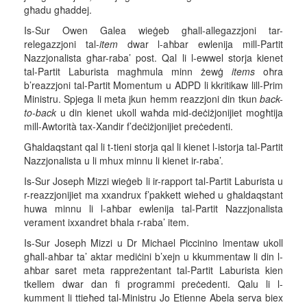
għadu għaddej.
Is-Sur Owen Galea wieġeb għall-allegazzjoni tar-
relegazzjoni tal-
item
dwar l-aħbar ewlenija mill-Partit
Nazzjonalista għar-raba’ post. Qal li l-ewwel storja kienet
tal-Partit Laburista magħmula minn żewġ
items
oħra
b’reazzjoni tal-Partit Momentum u ADPD li kkritikaw lill-Prim
Ministru. Spjega li meta jkun hemm reazzjoni din tkun
back-
to-back
u din kienet ukoll waħda mid-deċiżjonijiet mogħtija
mill-Awtorità tax-Xandir f’deċiżjonijiet preċedenti.
Għaldaqstant qal li t-tieni storja qal li kienet l-istorja tal-Partit
Nazzjonalista u li mhux minnu li kienet ir-raba’.
Is-Sur Joseph Mizzi wieġeb li ir-rapport tal-Partit Laburista u
r-reazzjonijiet ma xxandrux f’pakkett wieħed u għaldaqstant
huwa minnu li l-aħbar ewlenija tal-Partit Nazzjonalista
verament ixxandret bħala r-raba’ item.
Is-Sur Joseph Mizzi u Dr Michael Piccinino lmentaw ukoll
għall-aħbar ta’ aktar mediċini b’xejn u kkummentaw li din l-
aħbar saret meta rappreżentant tal-Partit Laburista kien
tkellem dwar dan fi programmi preċedenti. Qalu li l-
kumment li ttieħed tal-Ministru Jo Etienne Abela serva biex