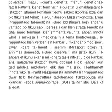
coverage
li matulu l-kwalità kienet ta’ inferjuri, kienet għall-
fatt li l-attività kienet ferm viċin il-bulettin u għaldaqstant l-
istazzjon għamel l-għalmu tiegħu sabiex ikopriha iżda dan
b’diffikultajiet tekniċi li s-Sur Joseph Mizzi rrikonoxxa. Dwar
ir-rappurtaġġ tal-mediċina l-Bord iddistingwa bejn aħbar u
vantaġġ politikuu sab li peress li dan kien jitratta l-mediċina
għal mard terminali, kien jimmerita valur ta’ aħbar. Innota
wkoll li minkejja li l-mediċina hija tema kontroversjali, ir-
rappurtaġġ kien veritier lejn l-aħbar u mxandar b’mod siewi.
Dwar il-parti tal-ilment li ssemmi it-trasport b’xejn ta’
annimali domestiċi, il-Bord osserva li ma jistax ikun li l-
aħbarijiet ikunu skansi mill-għerq tas-sinifikat u ċioè l-aħbar,
anzi ġaladarba stazzjon huwa obbligat li jġib l-aħbar ikun
qed jabdika mid-dover jekk dan ma jsirx. Fl-aħħarnett
innota wkoll li l-Partit Nazzjonalista ammetta li fir-rappurtaġġ
dwar titjib fl-infrastruttura tad-drenaġġ f’Birżebbuġa ma
xxandar l-ebda
sound-on-tape
(SOT) tal-Ministru Dalli kif
allegat.