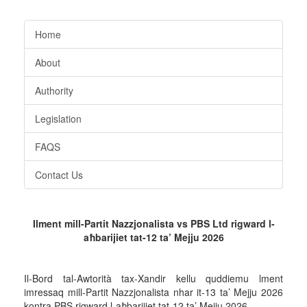
Home
About
Authority
Legislation
FAQS
Contact Us
Ilment mill-Partit Nazzjonalista vs PBS Ltd rigward l-
aħbarijiet tat-12 ta’ Mejju 2026
Il-Bord tal-Awtorità tax-Xandir kellu quddiemu lment
imressaq mill-Partit Nazzjonalista nhar it-13 ta’ Mejju 2026
kontra PBS rigward l-aħbarijiet tat-12 ta’ Mejju 2026.