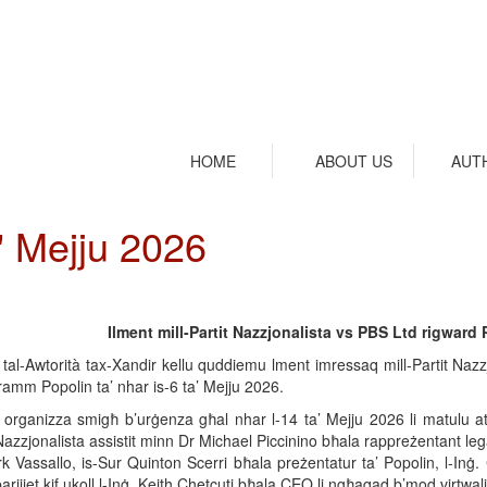
HOME
ABOUT US
AUT
' Mejju 2026
Ilment mill-Partit Nazzjonalista vs PBS Ltd rigward 
d tal-Awtorità tax-Xandir kellu quddiemu lment imressaq mill-Partit Naz
ramm Popolin ta’ nhar is-6 ta’ Mejju 2026.
d organizza smigħ b’urġenza għal nhar l-14 ta’ Mejju 2026 li matulu a
Nazzjonalista assistit minn Dr Michael Piccinino bħala rappreżentant leg
k Vassallo, is-Sur Quinton Scerri bħala preżentatur ta’ Popolin, l-Inġ
arijiet kif ukoll l-Inġ. Keith Chetcuti bħala CEO li ngħaqad b’mod virtwali