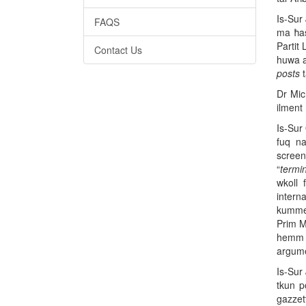
Is-Sur 
FAQS
ma ħas
Partit 
Contact Us
huwa a
posts
t
Dr Mich
ilment 
Is-Sur 
fuq na
screen
“
termin
wkoll 
interna
kummen
Prim M
hemm n
argumen
Is-Sur 
tkun p
gazzetta