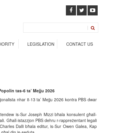
HORITY
LEGISLATION
CONTACT US
Popolin tas-6 ta’ Mejju 2026
zjonalista nhar it-13 ta’ Mejju 2026 kontra PBS dwar
ttendew is-Sur Joseph Mizzi bħala konsulent għall-
ali. Għall-istazzjon PBS dehru r-rappreżentant legali
. Charles Dalli bħala editur, is-Sur Owen Galea, Kap
 għal din is-seduta.