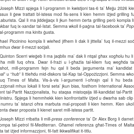
Joseph Mizzi spjega li l-programm in kwistjoni tas-6 ta’ Mejju 2026 kien
sux li ġew trattati bl-istess mod fis-sens li kien hemm iżjed grilling f
Laburista. Qal li ma jiddejjaqx li jkun hemm ċerta grilling però kompla 
kbar fuq ix-xandar tal-Istat. Semma wkoll il-paġna tal-facebook ta’
Pop
al-programm ma kinitx ġusta.
ael Piccinino kompla li wieħed jifhem li dak li jittella’ fuq il-mezzi s
mhux dwar il-mezzi soċjali.
Quinton Scerri wieġeb li ma jaqbilx ma’ dak li ntqal għax xogħolu hu li j
ħa milli fuq oħra. Dwar il-frażi u l-għażla tal-kliem fuq wegħda ta
shot, mill-programm fejn hu qal li beda jargumenta ma’ kandidat ta
al
” u “
hub
” li ttieħdu mid-diskors tal-Kap tal-Oppożizzjoni. Semma wko
fuq Times of Malta. Vis-à-vis l-argumenti l-oħrajn qal li hu beda 
zzjonali mhux lokali li forsi seta’ jkun bias, fosthom International Asso
t tal-Partit Nazzjonalista, hu staqsa mistoqsija lill-kandidat tal-Parti
inistru. Spjega li hemmhekk kien konfrontattiv iżjed u dwarha sab clip 
umru ta’ istanzi oħra marbuta mal-proposti li kien hemm. Kien ukoll k
ta dwar proposta li kienet saret mill-istess partit.
Joseph Mizzi rribatta li mill-
press conference
ta’ Dr Alex Borg li damet
ompa tal-petrol fil-Mediterran. Għamel referenza għat-Times of Malta
 tat iżjed informazzjoni, fil-fatt ikkwalifikat it-titlu.