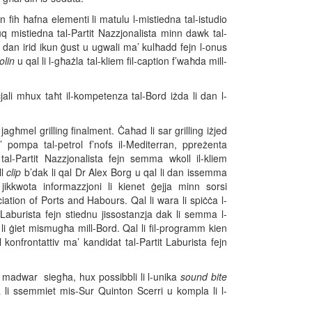
 fih ħafna elementi li matulu l-mistiedna tal-istudio
uq mistiedna tal-Partit Nazzjonalista minn dawk tal-
li dan irid ikun ġust u ugwali ma’ kulħadd fejn l-onus
olin
u qal li l-għażla tal-kliem fil-caption f’waħda mill-
oċjali mhux taħt il-kompetenza tal-Bord iżda li dan l-
agħmel grilling finalment. Ċaħad li sar grilling iżjed
’ pompa tal-petrol f’nofs il-Mediterran, ppreżenta
l-Partit Nazzjonalista fejn semma wkoll il-kliem
ll
clip
b’dak li qal Dr Alex Borg u qal li dan issemma
jikkwota informazzjoni li kienet ġejja minn sorsi
ciation of Ports and Habours. Qal li wara li spiċċa l-
t Laburista fejn stiednu jissostanzja dak li semma l-
li ġiet mismugħa mill-Bord. Qal li fil-programm kien
onfrontattiv ma’ kandidat tal-Partit Laburista fejn
 madwar siegħa, hux possibbli li l-unika
sound bite
 li ssemmiet mis-Sur Quinton Scerri u kompla li l-